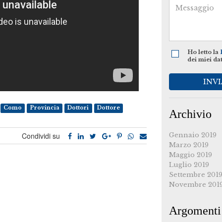
Ho letto la
dei miei da
INVI
Como
Provincia
Dottori
Dottore
Archivio
Condividi su
Gennaio 2019
Marzo 2019
Maggio 2019
Luglio 2019
Settembre 201
Novembre 201
Argomenti