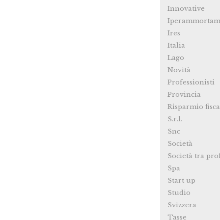
Innovative
Iperammortam
Ires
Italia
Lago
Novità
Professionisti
Provincia
Risparmio fisca
S.r.l.
Snc
Società
Società tra pro
Spa
Start up
Studio
Svizzera
Tasse