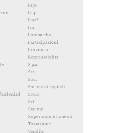
Inps
enti
Irap
Irpef
Iva
Lombardia
Partecipazioni
Provincia
Responsabilità
le
S.p.a.
Sas
Soci
Società di capitali
fessionisti
Socio
Srl
Startup
Superammortamenti
Tassazione
Vendite