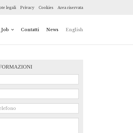
te legali
Privacy
Cookies
Area riservata
Job
Contatti
News
English
de
Impiegato
contabile
ionisti
Praticante
commercialista
NFORMAZIONI
ce,
ne
a