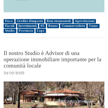
Fisco
Credito d'imposta
Beni strumentali
Agevolazioni
Fiscali
Investimenti
6%
Bonus
Commercialista
Como
Studio
Provincia
Lago
Il nostro Studio è Advisor di una
operazione immobiliare importante per la
comunità locale
24/02/2022