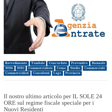
Ravvedimento
Tombale
Concordato
Preventivo
Biennale
2024
2025
Commercialista
Como
Studio
Commerciale
Commercialisti
Consulenti
Lago
Provincia
Il nostro ultimo articolo per IL SOLE 24
ORE sul regime fiscale speciale per i
Nuovi Residenti