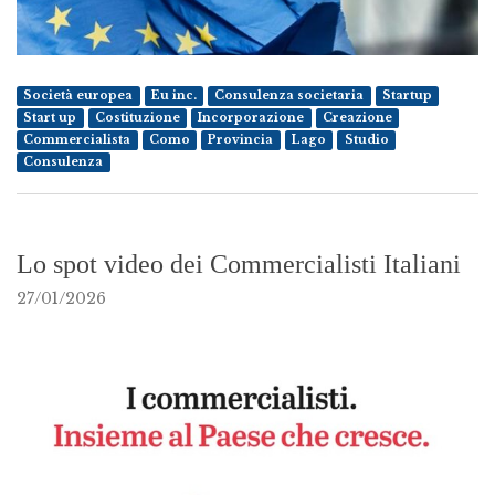
Società europea
Eu inc.
Consulenza societaria
Startup
Start up
Costituzione
Incorporazione
Creazione
Commercialista
Como
Provincia
Lago
Studio
Consulenza
Lo spot video dei Commercialisti Italiani
27/01/2026