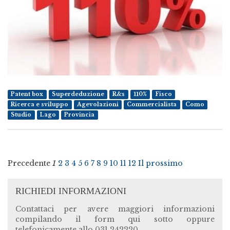
Patent box
Superdeduzione
R&s
110%
Fisco
Ricerca e sviluppo
Agevolazioni
Commercialista
Como
Studio
Lago
Provincia
Precedente
1
2
3
4
5
6
7
8
9
10
11
12
Il prossimo
RICHIEDI INFORMAZIONI
Contattaci per avere maggiori informazioni
compilando il form qui sotto oppure
telefonicamente allo 031.242220.