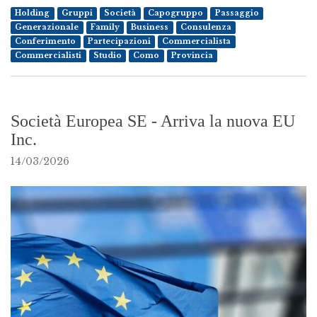
Holding
Gruppi
Società
Capogruppo
Passaggio
Generazionale
Family
Business
Consulenza
Conferimento
Partecipazioni
Commercialista
Commercialisti
Studio
Como
Provincia
Società Europea SE - Arriva la nuova EU
Inc.
14/03/2026