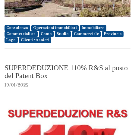
Consulenza
Operazioni immobiliari
Immobiliare
Commercialista
Como
Studio
Commerciale
Provincia
Lago
Clienti stranieri
SUPERDEDUZIONE 110% R&S al posto
del Patent Box
19/01/2022