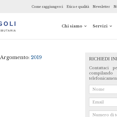
Come raggiungerci
Etica e qualità
Newsletter
No
Chi siamo
Servizi
Soci
Alle azien
Collaboratori
Ai profess
Network
Ai privati
Etica e qualita'
Startup
, Argomento:
2019
RICHIEDI I
Storia
E-commer
web
Contattaci p
Sociale
compilando
Formazio
telefonicament
Consulenz
online