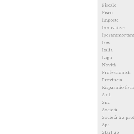
Fiscale
Fisco
Imposte
Innovative
Iperammortam
Ires
Italia
Lago
Novità
Professionisti
Provincia
Risparmio fisca
S.r.l.
Snc
Società
Società tra pro
Spa
Start up