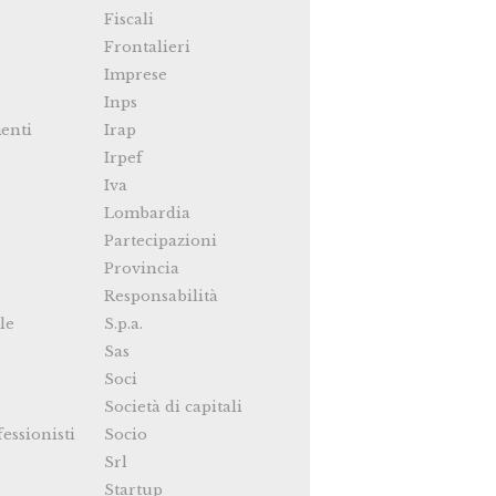
Fiscali
Frontalieri
Imprese
Inps
enti
Irap
Irpef
Iva
Lombardia
Partecipazioni
Provincia
Responsabilità
le
S.p.a.
Sas
Soci
Società di capitali
fessionisti
Socio
Srl
Startup