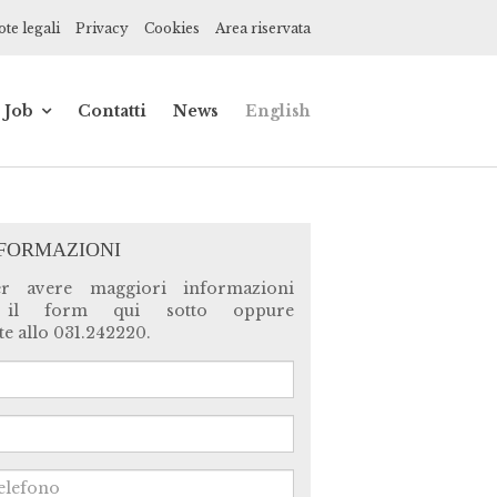
te legali
Privacy
Cookies
Area riservata
Job
Contatti
News
English
de
Impiegato
contabile
ionisti
Praticante
commercialista
NFORMAZIONI
ce,
er avere maggiori informazioni
 il form qui sotto oppure
ne
e allo 031.242220.
a