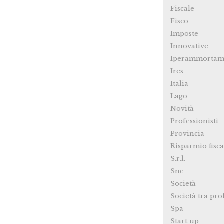
Fiscale
Fisco
Imposte
Innovative
Iperammortam
Ires
Italia
Lago
Novità
Professionisti
Provincia
Risparmio fisca
S.r.l.
Snc
Società
Società tra pro
Spa
Start up