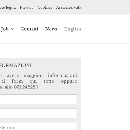
te legali
Privacy
Cookies
Area riservata
Job
Contatti
News
English
de
Impiegato
contabile
ionisti
Praticante
commercialista
NFORMAZIONI
ce,
er avere maggiori informazioni
 il form qui sotto oppure
ne
e allo 031.242220.
a