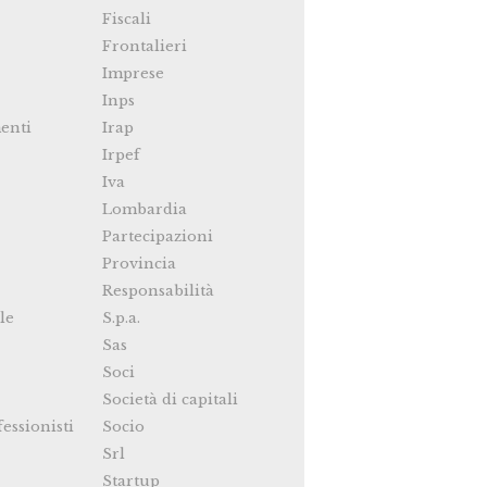
Fiscali
Frontalieri
Imprese
Inps
enti
Irap
Irpef
Iva
Lombardia
Partecipazioni
Provincia
Responsabilità
le
S.p.a.
Sas
Soci
Società di capitali
fessionisti
Socio
Srl
Startup