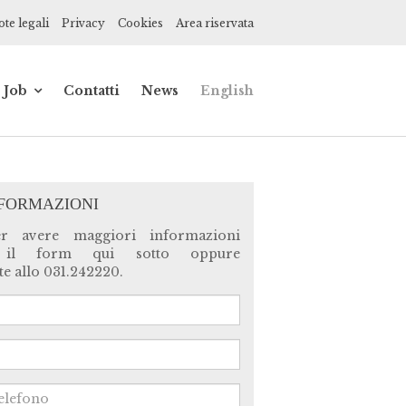
te legali
Privacy
Cookies
Area riservata
Job
Contatti
News
English
de
Impiegato
contabile
ionisti
Praticante
commercialista
NFORMAZIONI
ce,
er avere maggiori informazioni
 il form qui sotto oppure
ne
e allo 031.242220.
a