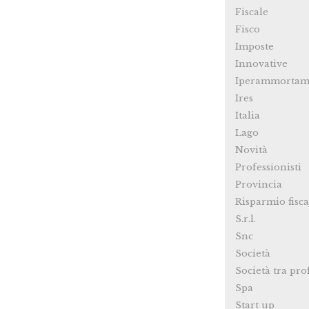
Fiscale
Fisco
Imposte
Innovative
Iperammortam
Ires
Italia
Lago
Novità
Professionisti
Provincia
Risparmio fisca
S.r.l.
Snc
Società
Società tra pro
Spa
Start up