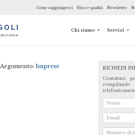
Come raggiungerci
Etica e qualità
Newsletter
No
Chi siamo
Servizi
Soci
Alle azien
Collaboratori
Ai profess
Network
Ai privati
Etica e qualita'
Startup
, Argomento:
Imprese
RICHIEDI I
Storia
E-commer
web
Contattaci p
Sociale
compilando
Formazio
telefonicament
Consulenz
online