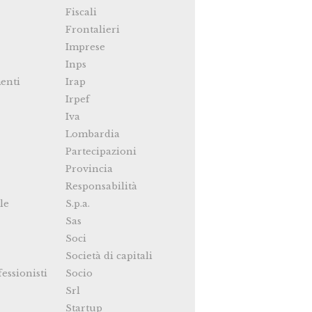
Fiscali
Frontalieri
Imprese
Inps
enti
Irap
Irpef
Iva
Lombardia
Partecipazioni
Provincia
Responsabilità
le
S.p.a.
Sas
Soci
Società di capitali
fessionisti
Socio
Srl
Startup