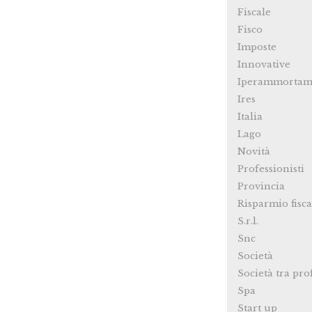
Fiscale
Fisco
Imposte
Innovative
Iperammortam
Ires
Italia
Lago
Novità
Professionisti
Provincia
Risparmio fisca
S.r.l.
Snc
Società
Società tra pro
Spa
Start up