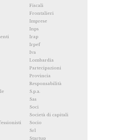
Fiscali
Frontalieri
Imprese
Inps
enti
Irap
Irpef
Iva
Lombardia
Partecipazioni
Provincia
Responsabilità
le
S.p.a.
Sas
Soci
Società di capitali
fessionisti
Socio
Srl
Startup