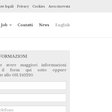
te legali
Privacy
Cookies
Area riservata
Job
Contatti
News
English
de
Impiegato
contabile
ionisti
Praticante
commercialista
NFORMAZIONI
ce,
er avere maggiori informazioni
 il form qui sotto oppure
ne
e allo 031.242220.
a