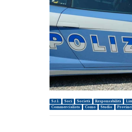
S.r.l.
Soci
Società
Responsabilità
Lim
Commercialista
Como
Studio
Provinc