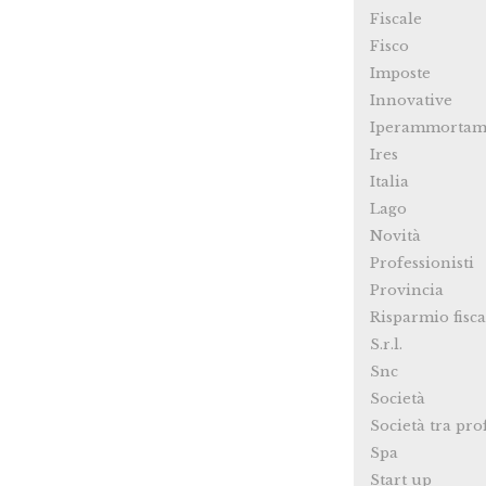
Fiscale
Fisco
Imposte
Innovative
Iperammortam
Ires
Italia
Lago
Novità
Professionisti
Provincia
Risparmio fisca
S.r.l.
Snc
Società
Società tra pro
Spa
Start up