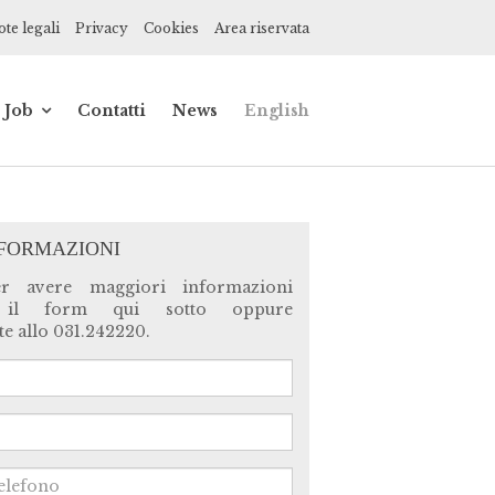
te legali
Privacy
Cookies
Area riservata
Job
Contatti
News
English
de
Impiegato
contabile
ionisti
Praticante
commercialista
NFORMAZIONI
ce,
er avere maggiori informazioni
 il form qui sotto oppure
ne
e allo 031.242220.
a