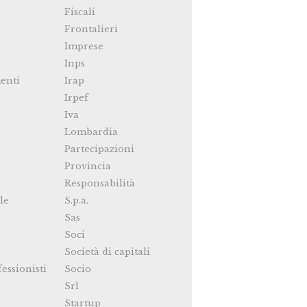
Fiscali
Frontalieri
Imprese
Inps
enti
Irap
Irpef
Iva
Lombardia
Partecipazioni
Provincia
Responsabilità
le
S.p.a.
Sas
Soci
Società di capitali
fessionisti
Socio
Srl
Startup