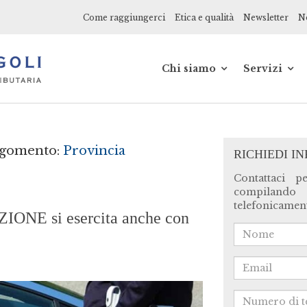
Come raggiungerci
Etica e qualità
Newsletter
No
Chi siamo
Servizi
Soci
Alle azien
Collaboratori
Ai profess
Network
Ai privati
Etica e qualita'
Startup
rgomento:
Provincia
RICHIEDI I
Storia
E-commer
web
Contattaci p
Sociale
compilando
Formazio
telefonicament
ZIONE si esercita anche con
Consulenz
online