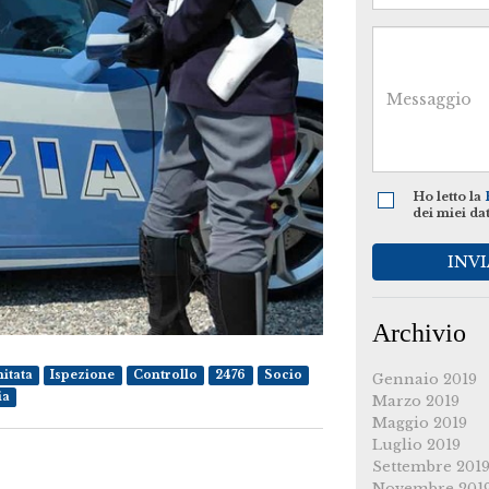
Ho letto la
dei miei da
INVI
Archivio
itata
Ispezione
Controllo
2476
Socio
Gennaio 2019
ia
Marzo 2019
Maggio 2019
Luglio 2019
Settembre 201
Novembre 201