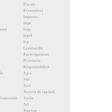
Fiscali
Frontalieri
Imprese
Inps
enti
Irap
Irpef
Iva
Lombardia
Partecipazioni
Provincia
Responsabilità
le
S.p.a.
Sas
Soci
Società di capitali
fessionisti
Socio
Srl
Startup