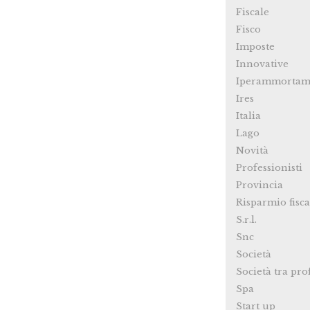
Fiscale
Fisco
Imposte
Innovative
Iperammortam
Ires
Italia
Lago
Novità
Professionisti
Provincia
Risparmio fisca
S.r.l.
Snc
Società
Società tra pro
Spa
Start up