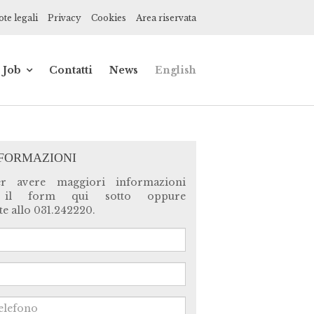
te legali
Privacy
Cookies
Area riservata
Job
Contatti
News
English
de
Impiegato
contabile
ionisti
Praticante
commercialista
NFORMAZIONI
ce,
er avere maggiori informazioni
 il form qui sotto oppure
ne
e allo 031.242220.
a