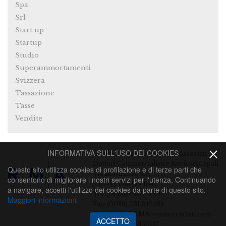
Spa
Srl
Start up
Startup
Studio
Superammortamenti
Svizzera
Tassazione
Tasse
Vendite
INFORMATIVA SULL'USO DEI COOKIES
Studio Rezzonico Malagoli Associati
Dottori Commercialisti e Revisori Legali
Questo sito utilizza cookies di profilazione e di terze parti che
Via Bonanomi, n.3,
consentono di migliorare i nostri servizi per l'utenza. Continuando
22100 COMO - Italy
a navigare, accetti l'utilizzo dei cookies da parte di questo sito.
Tel: (0039) 031.242220
Maggiori informazioni.
Fax: (0039) 031.242424
Email:
info@RMAcommercialisti.com
ACCETTO
P.Iva: IT 03169150137