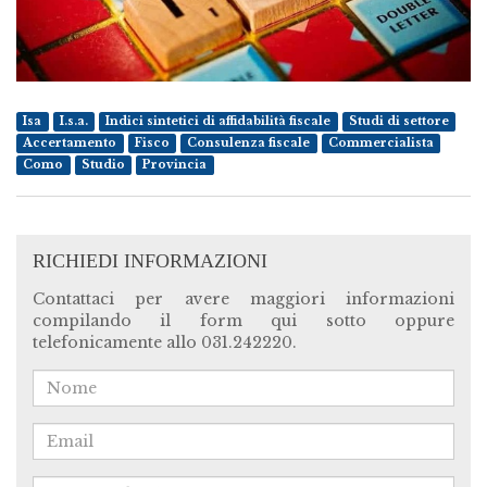
Isa
I.s.a.
Indici sintetici di affidabilità fiscale
Studi di settore
Accertamento
Fisco
Consulenza fiscale
Commercialista
Como
Studio
Provincia
RICHIEDI INFORMAZIONI
Contattaci per avere maggiori informazioni
compilando il form qui sotto oppure
telefonicamente allo 031.242220.