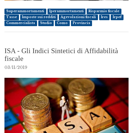
Superammortamenti
Iperammortamenti
Risparmio fiscale
Tasse
Imposte sui redditi
Agevolazioni fiscali
Ires
Irpef
Commercialista
Studio
Como
Provincia
ISA - Gli Indici Sintetici di Affidabilità
fiscale
03/11/2019